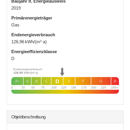
Baujahr lt. Energieausweis
2019
Primärenergieträger
Gas
Endenergie­verbrauch
126,96 kWh/(m²·a)
Energie­effizienz­klasse
D
Endenergieverbrauch
126,90
kWh/(m²·a)
D
A+
A
B
C
E
F
G
H
0
25
50
75
100
125
150
175
200
225
250+
Objekt­beschreibung