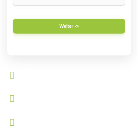
Weiter ->
Kostenlose
Immobilienbewertung
Persönlicher Service direkt
vor Ort
Schnell, zuverlässig und
diskret